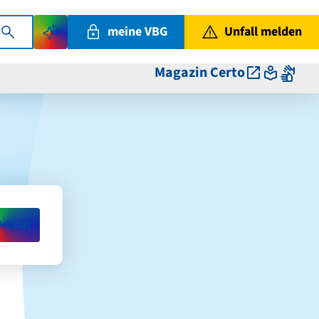
meine VBG
Unfall melden
Magazin Certo
I-Chat