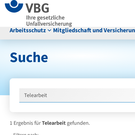
Seitenanfang
zum
zur
Inhalt
Navigation
im
Fußbereich
Arbeitsschutz
Mitgliedschaft und Versicheru
Hauptinhalt
Suche
Suche
1
Ergebnis
für
Telearbeit
gefunden.
Suchtypfilter