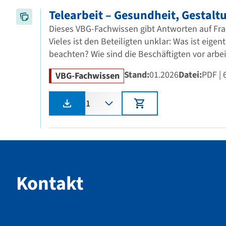
Telearbeit – Gesundheit, Gestalt
Dieses VBG-Fachwissen gibt Antworten auf Fra
Vieles ist den Beteiligten unklar: Was ist eig
beachten? Wie sind die Beschäftigten vor arb
Stand:
01.2026
Datei:
PDF
| 
VBG-Fachwissen
Anzahl
Kontakt
Kontakt